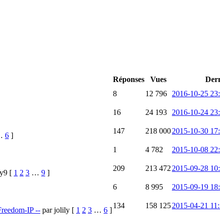
Réponses
Vues
Dern
8
12 796
2016-10-25 23
16
24 193
2016-10-24 23
147
218 000
2015-10-30 17
…
6
]
1
4 782
2015-10-08 22
209
213 472
2015-09-28 10
3y9
[
1
2
3
…
9
]
6
8 995
2015-09-19 18
134
158 125
2015-04-21 11:
Freedom-IP --
par jolily
[
1
2
3
…
6
]