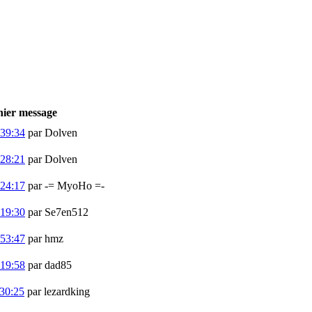
ier message
:39:34
par Dolven
:28:21
par Dolven
:24:17
par -= MyoHo =-
:19:30
par Se7en512
:53:47
par hmz
:19:58
par dad85
30:25
par lezardking