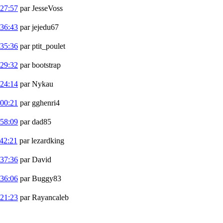
:27:57
par JesseVoss
:36:43
par jejedu67
:35:36
par ptit_poulet
:29:32
par bootstrap
:24:14
par Nykau
:00:21
par gghenri4
:58:09
par dad85
42:21
par lezardking
:37:36
par David
:36:06
par Buggy83
:21:23
par Rayancaleb