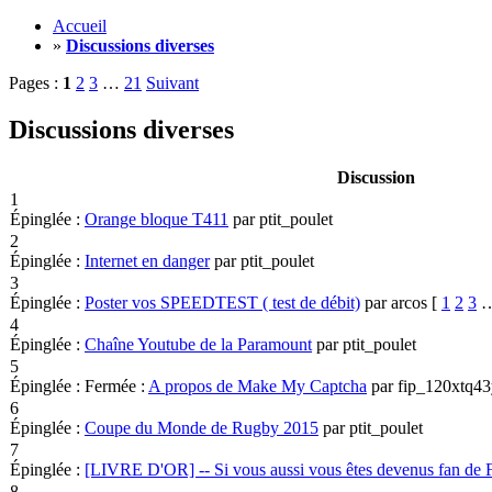
Accueil
»
Discussions diverses
Pages :
1
2
3
…
21
Suivant
Discussions diverses
Discussion
1
Épinglée :
Orange bloque T411
par ptit_poulet
2
Épinglée :
Internet en danger
par ptit_poulet
3
Épinglée :
Poster vos SPEEDTEST ( test de débit)
par arcos
[
1
2
3
4
Épinglée :
Chaîne Youtube de la Paramount
par ptit_poulet
5
Épinglée :
Fermée :
A propos de Make My Captcha
par fip_120xtq4
6
Épinglée :
Coupe du Monde de Rugby 2015
par ptit_poulet
7
Épinglée :
[LIVRE D'OR] -- Si vous aussi vous êtes devenus fan de 
8