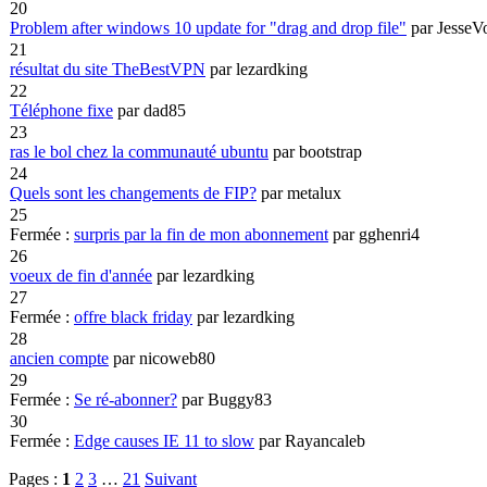
20
Problem after windows 10 update for "drag and drop file"
par JesseV
21
résultat du site TheBestVPN
par lezardking
22
Téléphone fixe
par dad85
23
ras le bol chez la communauté ubuntu
par bootstrap
24
Quels sont les changements de FIP?
par metalux
25
Fermée :
surpris par la fin de mon abonnement
par gghenri4
26
voeux de fin d'année
par lezardking
27
Fermée :
offre black friday
par lezardking
28
ancien compte
par nicoweb80
29
Fermée :
Se ré-abonner?
par Buggy83
30
Fermée :
Edge causes IE 11 to slow
par Rayancaleb
Pages :
1
2
3
…
21
Suivant