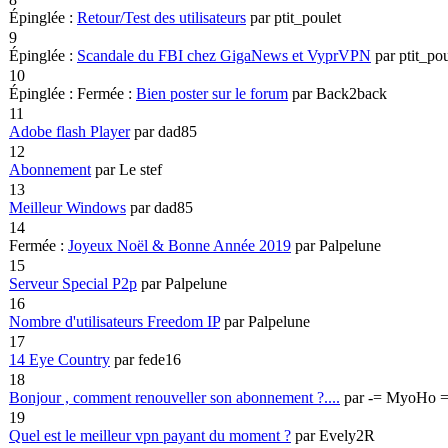
Épinglée :
Retour/Test des utilisateurs
par ptit_poulet
9
Épinglée :
Scandale du FBI chez GigaNews et VyprVPN
par ptit_pou
10
Épinglée :
Fermée :
Bien poster sur le forum
par Back2back
11
Adobe flash Player
par dad85
12
Abonnement
par Le stef
13
Meilleur Windows
par dad85
14
Fermée :
Joyeux Noël & Bonne Année 2019
par Palpelune
15
Serveur Special P2p
par Palpelune
16
Nombre d'utilisateurs Freedom IP
par Palpelune
17
14 Eye Country
par fede16
18
Bonjour , comment renouveller son abonnement ?....
par -= MyoHo =
19
Quel est le meilleur vpn payant du moment ?
par Evely2R