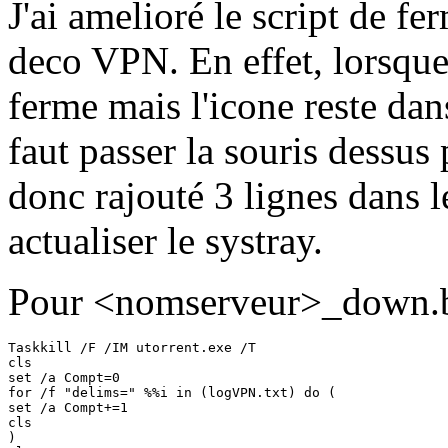
J'ai amelioré le script de fe
deco VPN. En effet, lorsque 
ferme mais l'icone reste dans
faut passer la souris dessus 
donc rajouté 3 lignes dans l
actualiser le systray.
Pour <nomserveur>_down.b
Taskkill /F /IM utorrent.exe /T

cls

set /a Compt=0

for /f "delims=" %%i in (logVPN.txt) do (

set /a Compt+=1

cls

)
