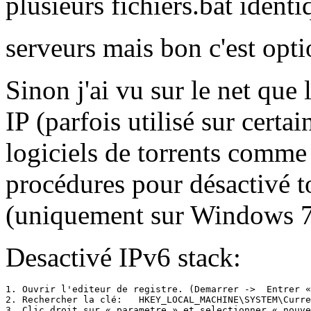
plusieurs fichiers.bat ident
serveurs mais bon c'est op
Sinon j'ai vu sur le net que 
IP (parfois utilisé sur certa
logiciels de torrents comme
procédures pour désactivé to
(uniquement sur Windows 7
Desactivé IPv6 stack:
1. Ouvrir l'editeur de registre. (Demarrer ->  Entrer «
2. Rechercher la clé:   HKEY_LOCAL_MACHINE\SYSTEM\Curre
3. Clic droit sur « parametre » et selectionner « nouve