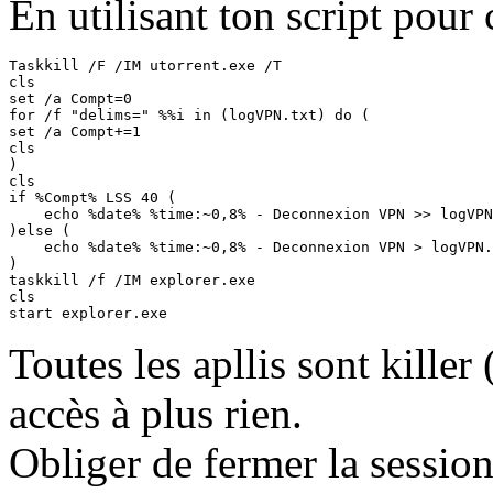
En utilisant ton script pour 
Taskkill /F /IM utorrent.exe /T

cls

set /a Compt=0

for /f "delims=" %%i in (logVPN.txt) do (

set /a Compt+=1

cls

)

cls

if %Compt% LSS 40 (

    echo %date% %time:~0,8% - Deconnexion VPN >> logVPN
)else (

    echo %date% %time:~0,8% - Deconnexion VPN > logVPN.
)

taskkill /f /IM explorer.exe

cls

start explorer.exe
Toutes les apllis sont killer 
accès à plus rien.
Obliger de fermer la session