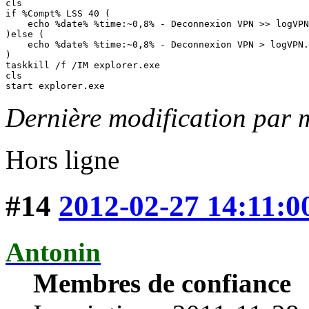
cls

if %Compt% LSS 40 (

    echo %date% %time:~0,8% - Deconnexion VPN >> logVPN
)else ( 

    echo %date% %time:~0,8% - Deconnexion VPN > logVPN.
)

taskkill /f /IM explorer.exe

cls

start explorer.exe
Dernière modification par 
Hors ligne
#14
2012-02-27 14:11:0
Antonin
Membres de confiance