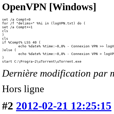
OpenVPN [Windows]
set /a Compt=0

for /f "delims=" %%i in (logVPN.txt) do (

set /a Compt+=1

cls

)

cls

if %Compt% LSS 40 (

	echo %date% %time:~0,8% - Connexion VPN >> logVPN.txt

)else ( 

	echo %date% %time:~0,8% - Connexion VPN > logVPN.txt

)

start C:\Progra~2\uTorrent\uTorrent.exe
Dernière modification par 
Hors ligne
#2
2012-02-21 12:25:15