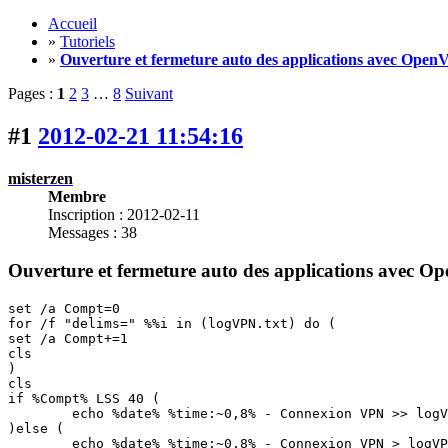
Accueil
»
Tutoriels
»
Ouverture et fermeture auto des applications avec Ope
Pages :
1
2
3
…
8
Suivant
#1
2012-02-21 11:54:16
misterzen
Membre
Inscription : 2012-02-11
Messages : 38
Ouverture et fermeture auto des applications avec
set /a Compt=0

for /f "delims=" %%i in (logVPN.txt) do (

set /a Compt+=1

cls

)

cls

if %Compt% LSS 40 (

	echo %date% %time:~0,8% - Connexion VPN >> logVPN.txt

)else ( 

	echo %date% %time:~0,8% - Connexion VPN > logVPN.txt
