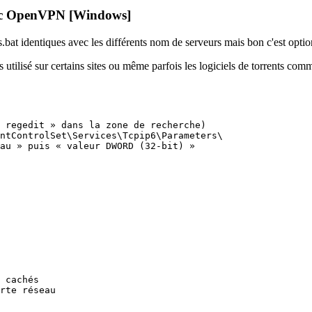
avec OpenVPN [Windows]
iers.bat identiques avec les différents nom de serveurs mais bon c'est opt
is utilisé sur certains sites ou même parfois les logiciels de torrents co
 regedit » dans la zone de recherche) 

ntControlSet\Services\Tcpip6\Parameters\ 

au » puis « valeur DWORD (32-bit) » 

 cachés

rte réseau
