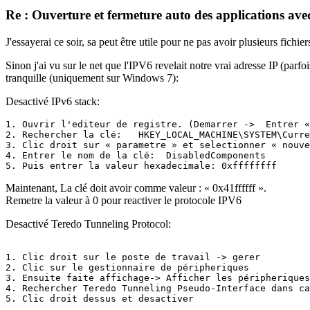
Re : Ouverture et fermeture auto des applications 
J'essayerai ce soir, sa peut être utile pour ne pas avoir plusieurs fich
Sinon j'ai vu sur le net que l'IPV6 revelait notre vrai adresse IP (parfo
tranquille (uniquement sur Windows 7):
Desactivé IPv6 stack:
1. Ouvrir l'editeur de registre. (Demarrer ->  Entrer «
2. Rechercher la clé:   HKEY_LOCAL_MACHINE\SYSTEM\Curre
3. Clic droit sur « parametre » et selectionner « nouve
4. Entrer le nom de la clé:  DisabledComponents 

5. Puis entrer la valeur hexadecimale: 0xffffffff
Maintenant, La clé doit avoir comme valeur : « 0x41ffffff ».
Remetre la valeur à 0 pour reactiver le protocole IPV6
Desactivé Teredo Tunneling Protocol:
1. Clic droit sur le poste de travail -> gerer

2. Clic sur le gestionnaire de péripheriques

3. Ensuite faite affichage-> Afficher les péripheriques
4. Rechercher Teredo Tunneling Pseudo-Interface dans ca
5. Clic droit dessus et desactiver