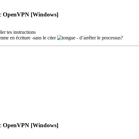
avec OpenVPN [Windows]
er tes instructions
mme en écriture -sans le citer
- d’arrêter le processus?
avec OpenVPN [Windows]