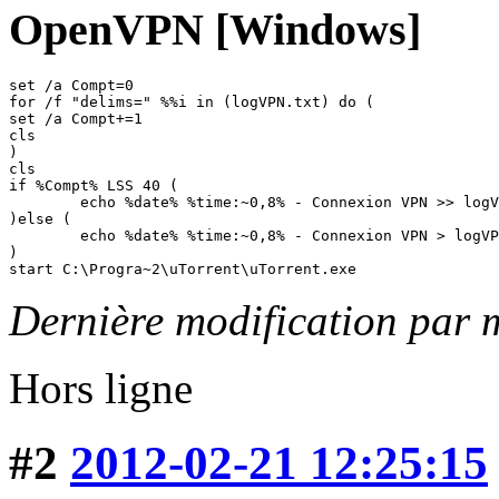
OpenVPN [Windows]
set /a Compt=0

for /f "delims=" %%i in (logVPN.txt) do (

set /a Compt+=1

cls

)

cls

if %Compt% LSS 40 (

	echo %date% %time:~0,8% - Connexion VPN >> logVPN.txt

)else ( 

	echo %date% %time:~0,8% - Connexion VPN > logVPN.txt

)

start C:\Progra~2\uTorrent\uTorrent.exe
Dernière modification par 
Hors ligne
#2
2012-02-21 12:25:15