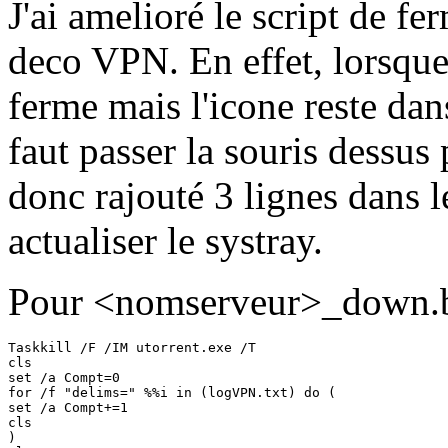
J'ai amelioré le script de fe
deco VPN. En effet, lorsque 
ferme mais l'icone reste dans
faut passer la souris dessus 
donc rajouté 3 lignes dans l
actualiser le systray.
Pour <nomserveur>_down.b
Taskkill /F /IM utorrent.exe /T

cls

set /a Compt=0

for /f "delims=" %%i in (logVPN.txt) do (

set /a Compt+=1

cls

)
