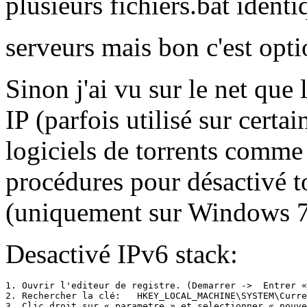
plusieurs fichiers.bat ident
serveurs mais bon c'est op
Sinon j'ai vu sur le net que 
IP (parfois utilisé sur certa
logiciels de torrents comme
procédures pour désactivé to
(uniquement sur Windows 7
Desactivé IPv6 stack:
1. Ouvrir l'editeur de registre. (Demarrer ->  Entrer «
2. Rechercher la clé:   HKEY_LOCAL_MACHINE\SYSTEM\Curre
3. Clic droit sur « parametre » et selectionner « nouve