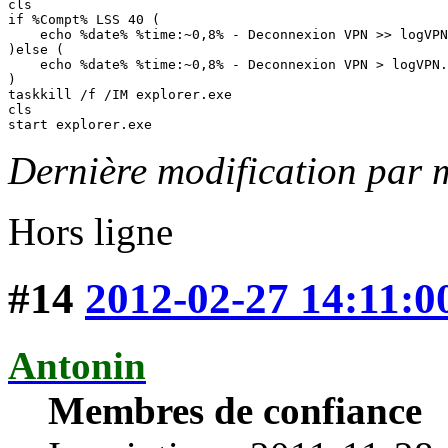
cls

if %Compt% LSS 40 (

    echo %date% %time:~0,8% - Deconnexion VPN >> logVPN
)else ( 

    echo %date% %time:~0,8% - Deconnexion VPN > logVPN.
)

taskkill /f /IM explorer.exe

cls

start explorer.exe
Dernière modification par 
Hors ligne
#14
2012-02-27 14:11:0
Antonin
Membres de confiance