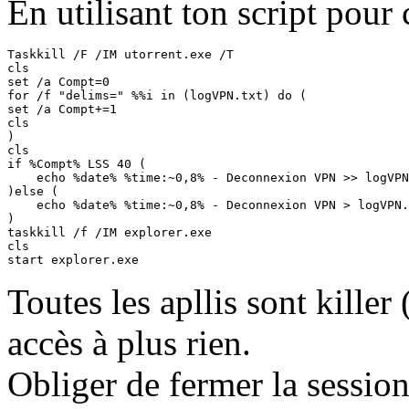
En utilisant ton script pour 
Taskkill /F /IM utorrent.exe /T

cls

set /a Compt=0

for /f "delims=" %%i in (logVPN.txt) do (

set /a Compt+=1

cls

)

cls

if %Compt% LSS 40 (

    echo %date% %time:~0,8% - Deconnexion VPN >> logVPN
)else (

    echo %date% %time:~0,8% - Deconnexion VPN > logVPN.
)

taskkill /f /IM explorer.exe

cls

start explorer.exe
Toutes les apllis sont killer 
accès à plus rien.
Obliger de fermer la session