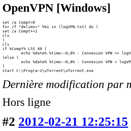
OpenVPN [Windows]
set /a Compt=0

for /f "delims=" %%i in (logVPN.txt) do (

set /a Compt+=1

cls

)

cls

if %Compt% LSS 40 (

	echo %date% %time:~0,8% - Connexion VPN >> logVPN.txt

)else ( 

	echo %date% %time:~0,8% - Connexion VPN > logVPN.txt

)

start C:\Progra~2\uTorrent\uTorrent.exe
Dernière modification par 
Hors ligne
#2
2012-02-21 12:25:15