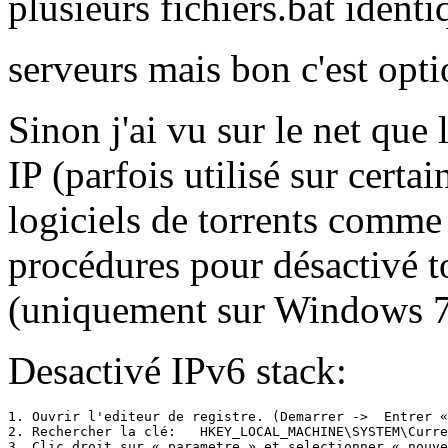
plusieurs fichiers.bat ident
serveurs mais bon c'est op
Sinon j'ai vu sur le net que 
IP (parfois utilisé sur certa
logiciels de torrents comme
procédures pour désactivé to
(uniquement sur Windows 7
Desactivé IPv6 stack:
1. Ouvrir l'editeur de registre. (Demarrer ->  Entrer «
2. Rechercher la clé:   HKEY_LOCAL_MACHINE\SYSTEM\Curre
3. Clic droit sur « parametre » et selectionner « nouve