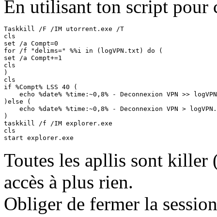
En utilisant ton script pour 
Taskkill /F /IM utorrent.exe /T

cls

set /a Compt=0

for /f "delims=" %%i in (logVPN.txt) do (

set /a Compt+=1

cls

)

cls

if %Compt% LSS 40 (

    echo %date% %time:~0,8% - Deconnexion VPN >> logVPN
)else (

    echo %date% %time:~0,8% - Deconnexion VPN > logVPN.
)

taskkill /f /IM explorer.exe

cls

start explorer.exe
Toutes les apllis sont killer 
accès à plus rien.
Obliger de fermer la session