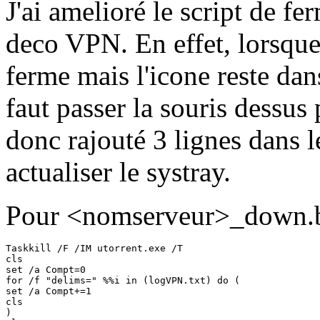
J'ai amelioré le script de fe
deco VPN. En effet, lorsque 
ferme mais l'icone reste dans
faut passer la souris dessus 
donc rajouté 3 lignes dans l
actualiser le systray.
Pour <nomserveur>_down.b
Taskkill /F /IM utorrent.exe /T

cls

set /a Compt=0

for /f "delims=" %%i in (logVPN.txt) do (

set /a Compt+=1

cls

)
