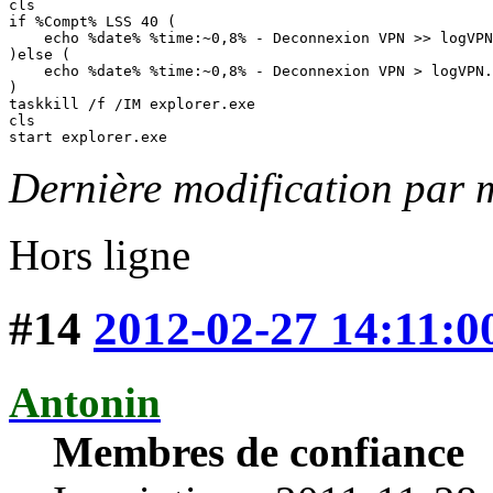
cls

if %Compt% LSS 40 (

    echo %date% %time:~0,8% - Deconnexion VPN >> logVPN
)else ( 

    echo %date% %time:~0,8% - Deconnexion VPN > logVPN.
)

taskkill /f /IM explorer.exe

cls

start explorer.exe
Dernière modification par 
Hors ligne
#14
2012-02-27 14:11:0
Antonin
Membres de confiance