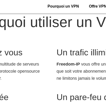
Pourquoi un VPN
Offre VP
quoi utiliser un 
z vous
Un trafic illim
multitude de serveurs
Freedom-IP
vous offre une
protocole opensource
que soit votre abonnement
.
ne limitons jamais le volum
rée
Un pare-feu 