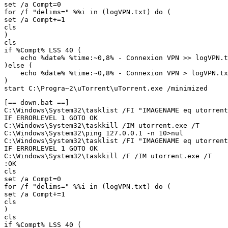
set /a Compt=0

for /f "delims=" %%i in (logVPN.txt) do (

set /a Compt+=1

cls

)

cls

if %Compt% LSS 40 (

    echo %date% %time:~0,8% - Connexion VPN >> logVPN.t
)else (

    echo %date% %time:~0,8% - Connexion VPN > logVPN.tx
)

start C:\Progra~2\uTorrent\uTorrent.exe /minimized
[== down.bat ==]

C:\Windows\System32\tasklist /FI "IMAGENAME eq utorrent
IF ERRORLEVEL 1 GOTO OK

C:\Windows\System32\taskkill /IM utorrent.exe /T

C:\Windows\System32\ping 127.0.0.1 -n 10>nul

C:\Windows\System32\tasklist /FI "IMAGENAME eq utorrent
IF ERRORLEVEL 1 GOTO OK

C:\Windows\System32\taskkill /F /IM utorrent.exe /T

:OK

cls

set /a Compt=0

for /f "delims=" %%i in (logVPN.txt) do (

set /a Compt+=1

cls

)

cls

if %Compt% LSS 40 (
