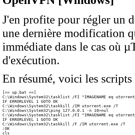
J'en profite pour régler un d
une dernière modification 
immédiate dans le cas où µT
d'exécution.
En résumé, voici les scripts 
[== up.bat ==]

C:\Windows\System32\tasklist /FI "IMAGENAME eq utorrent
IF ERRORLEVEL 1 GOTO OK

C:\Windows\System32\taskkill /IM utorrent.exe /T

C:\Windows\System32\ping 127.0.0.1 -n 10>nul

C:\Windows\System32\tasklist /FI "IMAGENAME eq utorrent
IF ERRORLEVEL 1 GOTO OK

C:\Windows\System32\taskkill /F /IM utorrent.exe /T

:OK

cls
