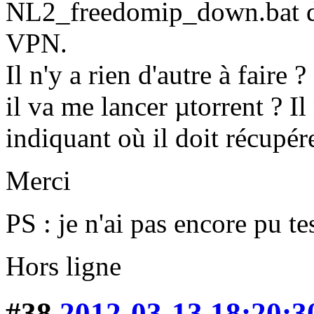
NL2_freedomip_down.bat da
VPN.
Il n'y a rien d'autre à faire
il va me lancer µtorrent ? Il
indiquant où il doit récupére
Merci
PS : je n'ai pas encore pu te
Hors ligne
#38
2012-03-13 18:20:3