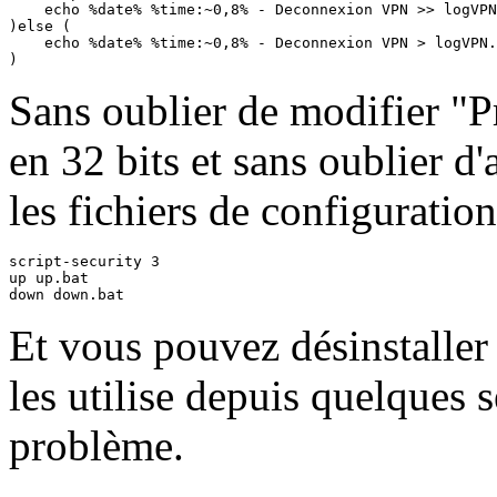
    echo %date% %time:~0,8% - Deconnexion VPN >> logVPN
)else (

    echo %date% %time:~0,8% - Deconnexion VPN > logVPN.
)
Sans oublier de modifier "P
en 32 bits et sans oublier d'
les fichiers de configuration
script-security 3

up up.bat

down down.bat
Et vous pouvez désinstaller
les utilise depuis quelques
problème.